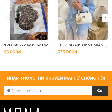
tt260606 - dây buộc tóc
Túi Mini Gọn Xinh Chuẩn Gu - tt260518
65.000₫
335.000₫
NHẬP THÔNG TIN KHUYẾN MÃI TỪ CHÚNG TÔI
Gửi