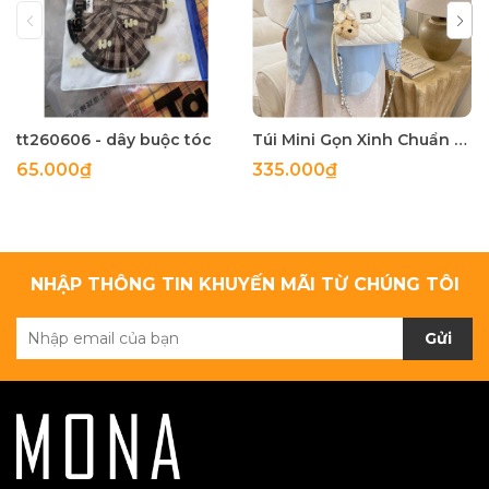
tt260606 - dây buộc tóc
Túi Mini Gọn Xinh Chuẩn Gu - tt260518
65.000₫
335.000₫
NHẬP THÔNG TIN KHUYẾN MÃI TỪ CHÚNG TÔI
Gửi