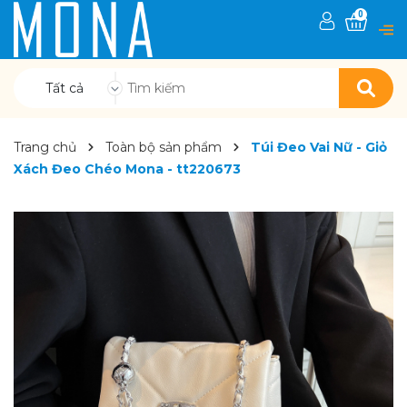
0
Tất cả
Trang chủ
Toàn bộ sản phẩm
Túi Đeo Vai Nữ - Giỏ
Xách Đeo Chéo Mona - tt220673