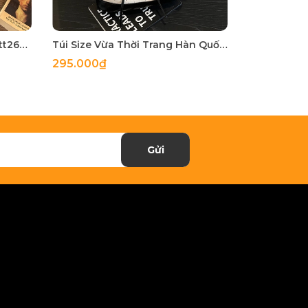
Túi Nhỏ Nhỏ Nhưng Có Võ - tt260515
Túi Size Vừa Thời Trang Hàn Quốc - tt260513
295.000₫
255.000₫
Gửi