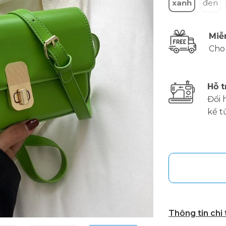
xanh
đen
Miễ
Cho
Hỗ t
Đổi 
kể t
Thông tin chi