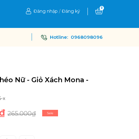
0
Đăng nhập
/
Đăng ký
Hotline:
0968098096
héo Nữ - Giỏ Xách Mona -
6-x
₫
265.000₫
Sale