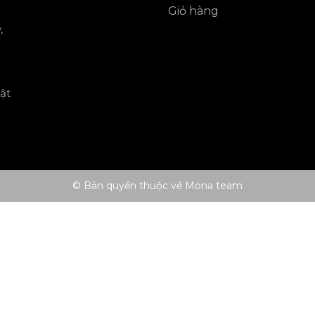
Giỏ hàng
,
ật
© Bản quyền thuộc về Mona team