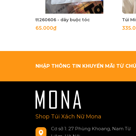
tt260606 - dây buộc tóc
65.000₫
335.
NHẬP THÔNG TIN KHUYẾN MÃI TỪ CHÚ
Shop Túi Xách Nữ Mona
Cơ sở 1: 27 Phùng Khoang, Nam Từ