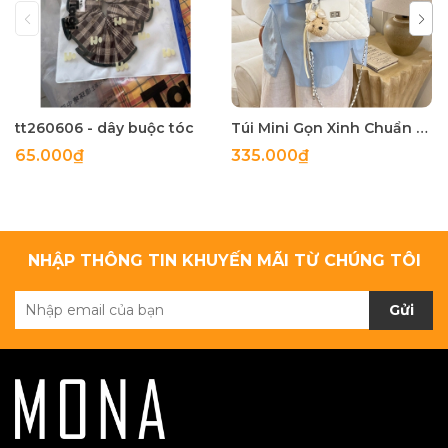
tt260606 - dây buộc tóc
Túi Mini Gọn Xinh Chuẩn Gu - tt260518
65.000₫
335.000₫
NHẬP THÔNG TIN KHUYẾN MÃI TỪ CHÚNG TÔI
Gửi