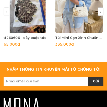
tt260606 - dây buộc tóc
Túi Mini Gọn Xinh Chuẩn Gu - tt260518
65.000₫
335.000₫
NHẬP THÔNG TIN KHUYẾN MÃI TỪ CHÚNG TÔI
Gửi