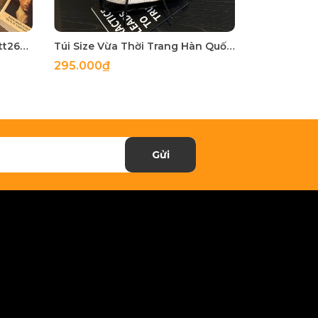
Túi Nhỏ Nhỏ Nhưng Có Võ - tt260515
Túi Size Vừa Thời Trang Hàn Quốc - tt260513
295.000₫
255.000₫
Gửi