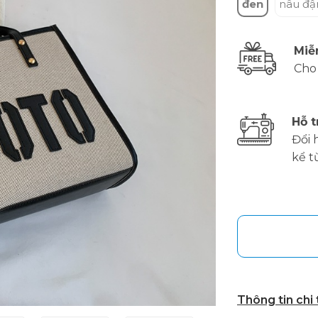
đen
nâu đ
Miễ
Cho
Hỗ t
Đổi 
kể t
Thông tin chi