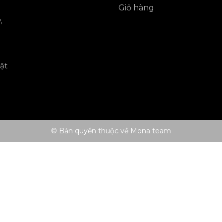
Giỏ hàng
,
ật
© Bản quyền thuộc về Mona team