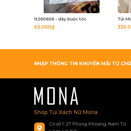
tt260606 - dây buộc tóc
65.000₫
335.
NHẬP THÔNG TIN KHUYẾN MÃI TỪ CHÚ
Shop Túi Xách Nữ Mona
Cơ sở 1: 27 Phùng Khoang, Nam Từ