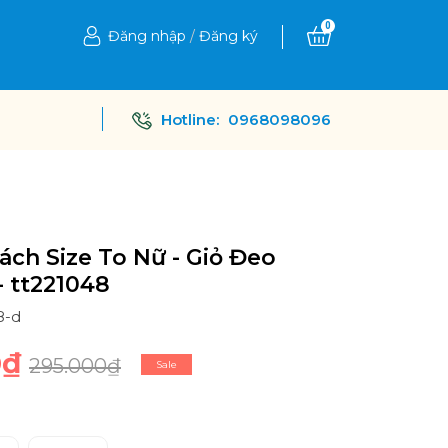
0
Đăng nhập
/
Đăng ký
Hotline:
0968098096
ách Size To Nữ - Giỏ Đeo
- tt221048
8-d
0₫
295.000₫
Sale