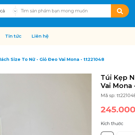
 cả
Tin tức
Liên hệ
Nách Size To Nữ - Giỏ Đeo Vai Mona - tt221048
Túi Kẹp N
Vai Mona 
Mã sp: tt22104
245.00
Kích thước