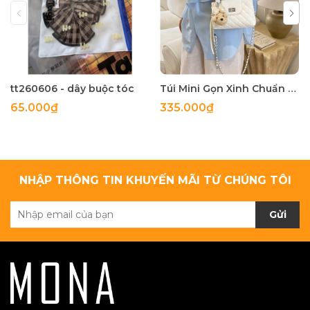
tt260606 - dây buộc tóc
Túi Mini Gọn Xinh Chuẩn Gu - tt260518
65.000₫
335.000₫
NHẬP THÔNG TIN KHUYẾN MÃI TỪ CHÚNG TÔI
Gửi