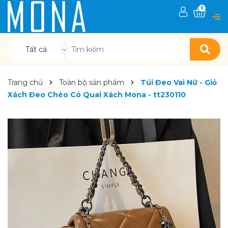
0
Tất cả
Trang chủ
Toàn bộ sản phẩm
Túi Đeo Vai Nữ - Giỏ
Xách Đeo Chéo Có Quai Xách Mona - tt230110