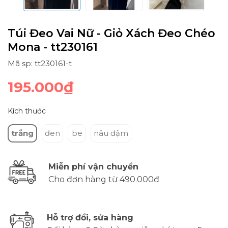
Túi Đeo Vai Nữ - Giỏ Xách Đeo Chéo
Mona - tt230161
Mã sp: tt230161-t
195.000₫
Kích thước
trắng
đen
be
nâu đậm
Miễn phí vận chuyển
Cho đơn hàng từ 490.000đ
Hỗ trợ đổi, sửa hàng