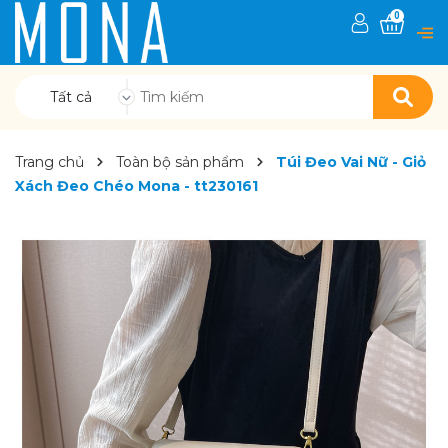
0
Tất cả
Trang chủ
Toàn bộ sản phẩm
Túi Đeo Vai Nữ - Giỏ
Xách Đeo Chéo Mona - tt230161