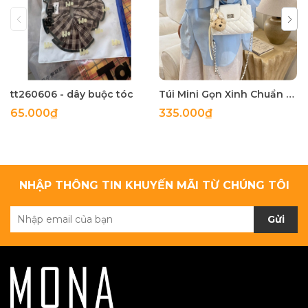
tt260606 - dây buộc tóc
Túi Mini Gọn Xinh Chuẩn Gu - tt260518
65.000₫
335.000₫
NHẬP THÔNG TIN KHUYẾN MÃI TỪ CHÚNG TÔI
Gửi