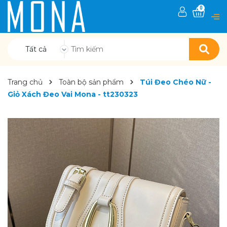
0
Tất cả
Trang chủ
Toàn bộ sản phẩm
Túi Đeo Chéo Nữ -
Giỏ Xách Đeo Vai Mona - tt230323