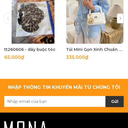
tt260606 - dây buộc tóc
Túi Mini Gọn Xinh Chuẩn Gu - tt260518
65.000₫
335.000₫
NHẬP THÔNG TIN KHUYẾN MÃI TỪ CHÚNG TÔI
Gửi