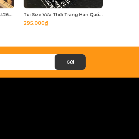
Túi Nhỏ Nhỏ Nhưng Có Võ - tt260515
Túi Size Vừa Thời Trang Hàn Quốc - tt260513
295.000₫
255.000₫
Gửi