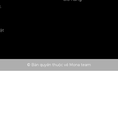
,
ật
© Bản quyền thuộc về Mona team