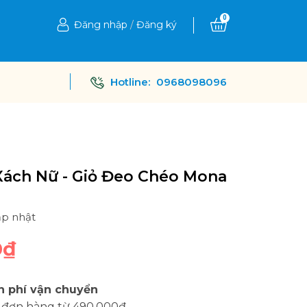
0
Đăng nhập
/
Đăng ký
Hotline:
0968098096
Xách Nữ - Giỏ Đeo Chéo Mona
2
ập nhật
0₫
n phí vận chuyển
 đơn hàng từ 490.000đ