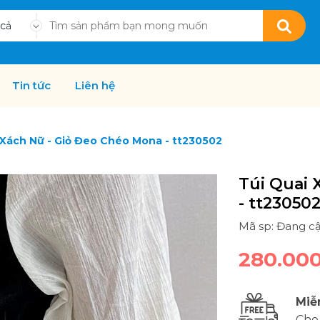
 cả
Tin tức
Liên hệ
 Xách Nữ - Giỏ Đeo Chéo Mona - tt230502
Túi Quai 
- tt23050
Mã sp: Đang c
280.00
Miễ
Cho