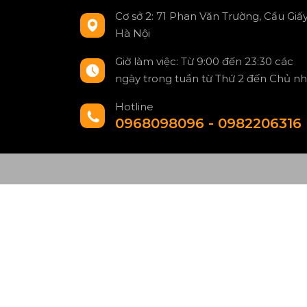
Cơ sở 2: 71 Phan Văn Trường, Cầu Giấy
Hà Nội
Giờ làm việc: Từ 9:00 đến 23:30 các
ngày trong tuần từ Thứ 2 đến Chủ nh
Hotline
0968098096 - 0982206316