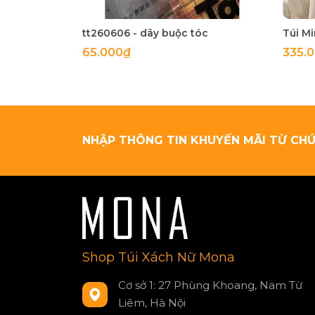
tt260606 - dây buộc tóc
65.000₫
335.
NHẬP THÔNG TIN KHUYẾN MÃI TỪ CHÚ
Shop Túi Xách Nữ Mona
Cơ sở 1: 27 Phùng Khoang, Nam Từ
Liêm, Hà Nội