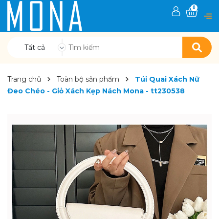
0
Tất cả
Trang chủ
Toàn bộ sản phẩm
Túi Quai Xách Nữ
Đeo Chéo - Giỏ Xách Kẹp Nách Mona - tt230538