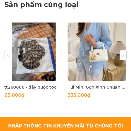
Sản phẩm cùng loại
tt260606 - dây buộc tóc
Túi Mini Gọn Xinh Chuẩn Gu - tt260518
65.000₫
335.000₫
NHẬP THÔNG TIN KHUYẾN MÃI TỪ CHÚNG TÔI