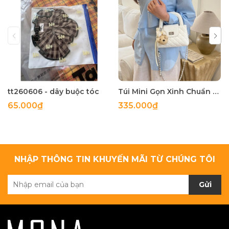
tt260606 - dây buộc tóc
Túi Mini Gọn Xinh Chuẩn Gu - tt260518
65.000₫
335.000₫
NHẬP THÔNG TIN KHUYẾN MÃI TỪ CHÚNG TÔI
Gửi