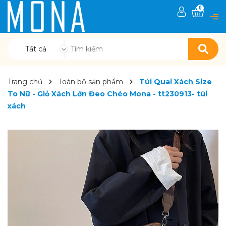
0
Tất cả
Trang chủ
Toàn bộ sản phẩm
Túi Quai Xách Size
To Nữ - Giỏ Xách Lớn Đeo Chéo Mona - tt230913- túi
xách