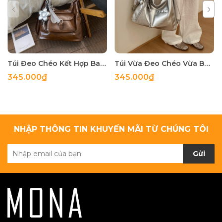
Túi Đeo Chéo Kết Hợp Balo Thời Trang - tt260509
Túi Vừa Đeo Chéo Vừa Balo Cá Tính - tt260402
345.000₫
345.000₫
NHẬP THÔNG TIN KHUYẾN MÃI TỪ CHÚNG TÔI
Gửi