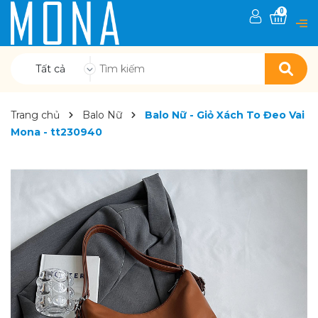
0
Tất cả
Trang chủ
Balo Nữ
Balo Nữ - Giỏ Xách To Đeo Vai
Mona - tt230940