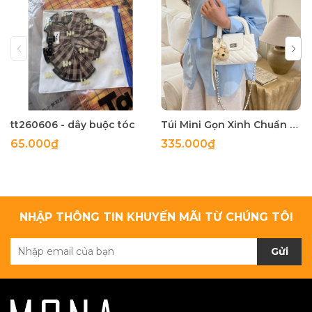
tt260606 - dây buộc tóc
Túi Mini Gọn Xinh Chuẩn Gu - tt260518
65.000₫
335.000₫
NHẬP THÔNG TIN KHUYẾN MÃI TỪ CHÚNG TÔI
Gửi