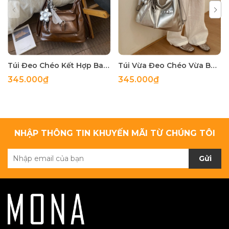
Túi Đeo Chéo Kết Hợp Balo Thời Trang - tt260509
Túi Vừa Đeo Chéo Vừa Balo Cá Tính - tt260402
345.000₫
345.000₫
NHẬP THÔNG TIN KHUYẾN MÃI TỪ CHÚNG TÔI
Gửi