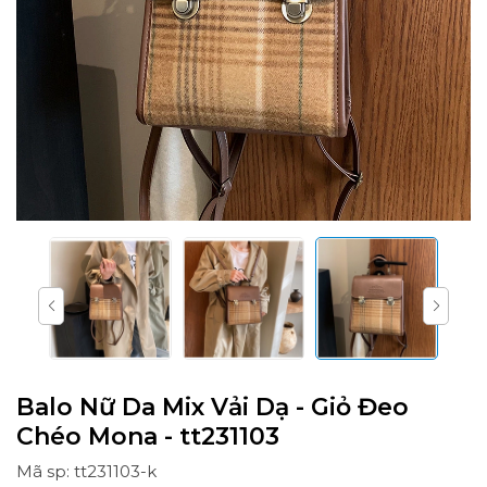
Balo Nữ Da Mix Vải Dạ - Giỏ Đeo
Chéo Mona - tt231103
Mã sp: tt231103-k