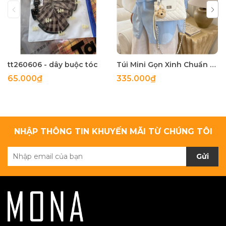
tt260606 - dây buộc tóc
Túi Mini Gọn Xinh Chuẩn Gu - tt260518
65.000₫
335.000₫
NHẬP THÔNG TIN KHUYẾN MÃI TỪ CHÚNG TÔI
Gửi