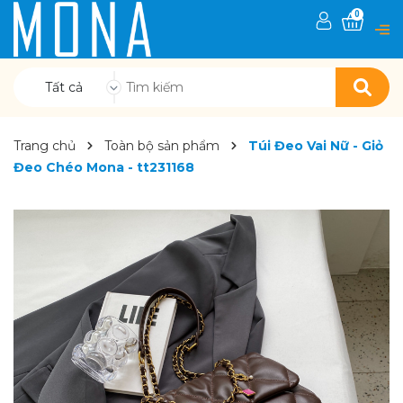
0
Tất cả
Trang chủ
Toàn bộ sản phẩm
Túi Đeo Vai Nữ - Giỏ
Đeo Chéo Mona - tt231168