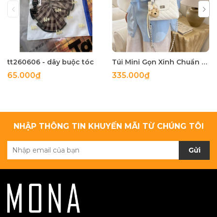
tt260606 - dây buộc tóc
Túi Mini Gọn Xinh Chuẩn Gu - tt260518
65.000₫
335.000₫
NHẬP THÔNG TIN KHUYẾN MÃI TỪ CHÚNG TÔI
Gửi