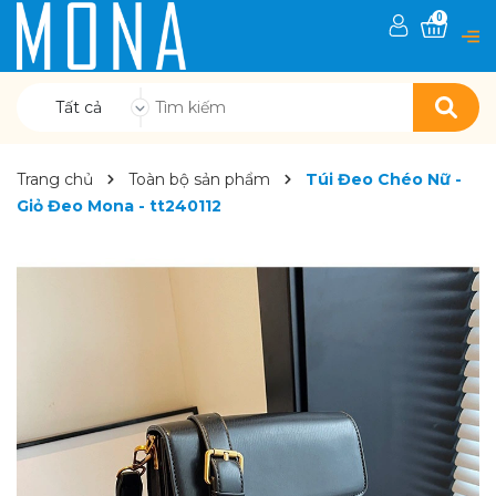
0
Tất cả
Trang chủ
Toàn bộ sản phẩm
Túi Đeo Chéo Nữ -
Giỏ Đeo Mona - tt240112