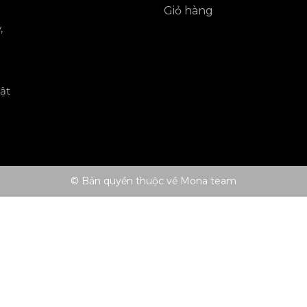
Giỏ hàng
,
ật
© Bản quyền thuộc về Mona team