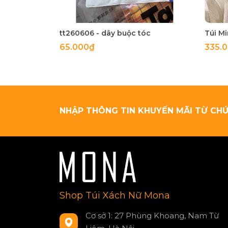
tt260606 - dây buộc tóc
65.000₫
335.
NHẬP THÔNG TIN KHUYẾN MÃI TỪ CHÚ
Shop Túi Xách Nữ Mona
Cơ sở 1: 27 Phùng Khoang, Nam Từ