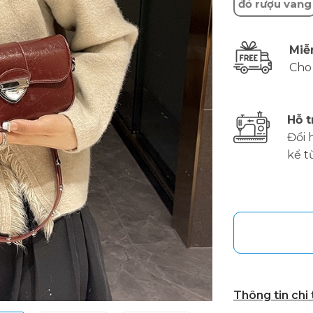
đỏ rượu vang
Miễ
Cho
Hỗ t
Đổi 
kể t
Thông tin chi