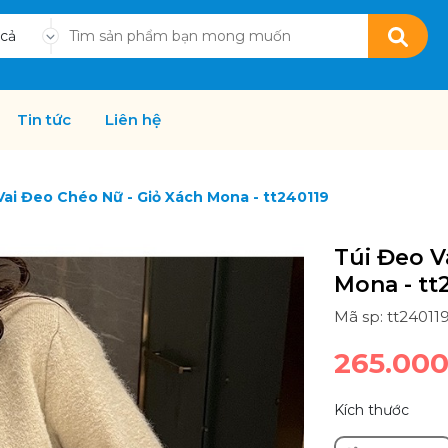
 cả
Tin tức
Liên hệ
Vai Đeo Chéo Nữ - Giỏ Xách Mona - tt240119
Túi Đeo V
Mona - tt
Mã sp: tt24011
265.00
Kích thước