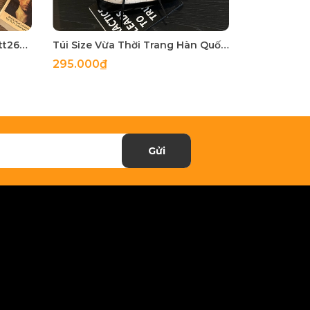
Túi Nhỏ Nhỏ Nhưng Có Võ - tt260515
Túi Size Vừa Thời Trang Hàn Quốc - tt260513
295.000₫
255.000₫
Gửi