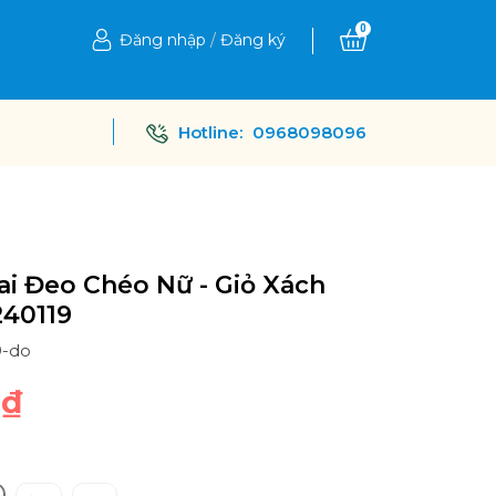
0
Đăng nhập
/
Đăng ký
Hotline:
0968098096
ai Đeo Chéo Nữ - Giỏ Xách
240119
9-do
0₫