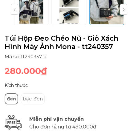
Túi Hộp Đeo Chéo Nữ - Giỏ Xách
Hình Máy Ảnh Mona - tt240357
Mã sp: tt240357-d
280.000₫
Kích thước
đen
bạc-đen
Miễn phí vận chuyển
Cho đơn hàng từ 490.000đ