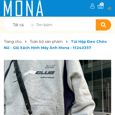
0
Tất cả
Trang chủ
Toàn bộ sản phẩm
Túi Hộp Đeo Chéo
Nữ - Giỏ Xách Hình Máy Ảnh Mona - tt240357