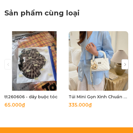
Sản phẩm cùng loại
tt260606 - dây buộc tóc
Túi Mini Gọn Xinh Chuẩn Gu - tt260518
65.000₫
335.000₫