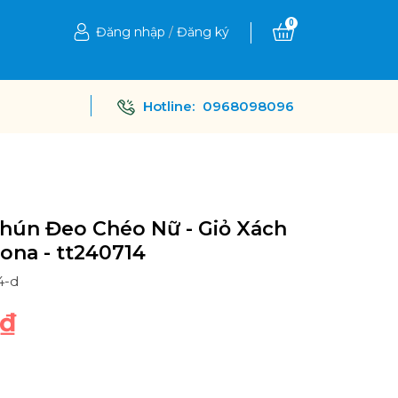
0
Đăng nhập
/
Đăng ký
Hotline:
0968098096
hún Đeo Chéo Nữ - Giỏ Xách
ona - tt240714
4-d
0₫