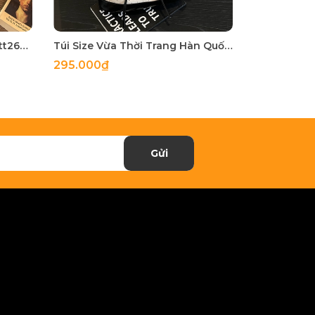
Túi Nhỏ Nhỏ Nhưng Có Võ - tt260515
Túi Size Vừa Thời Trang Hàn Quốc - tt260513
295.000₫
255.000₫
Gửi