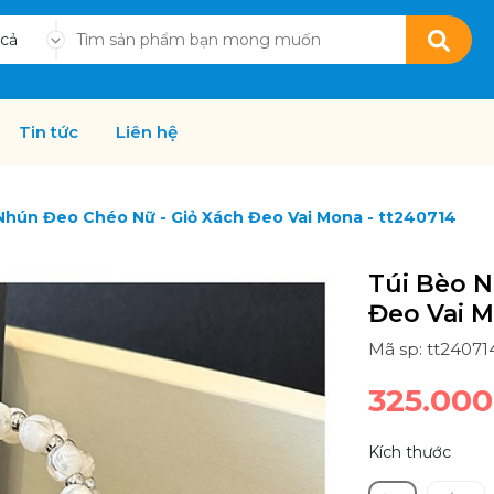
 cả
Tin tức
Liên hệ
Nhún Đeo Chéo Nữ - Giỏ Xách Đeo Vai Mona - tt240714
Túi Bèo N
Đeo Vai M
Mã sp: tt24071
325.00
Kích thước