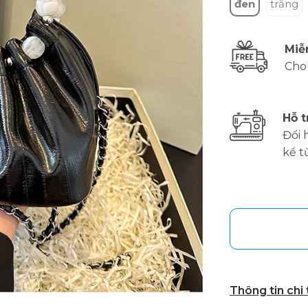
đen
trắng
Miễ
Cho
Hỗ t
Đổi 
kể t
Thông tin chi