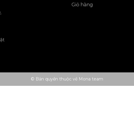
Giỏ hàng
,
ật
© Bản quyền thuộc về Mona team