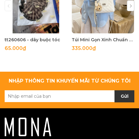
tt260606 - dây buộc tóc
Túi Mini Gọn Xinh Chuẩn Gu - tt260518
65.000₫
335.000₫
NHẬP THÔNG TIN KHUYẾN MÃI TỪ CHÚNG TÔI
Gửi