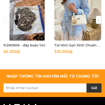
tt260606 - dây buộc tóc
Túi Mini Gọn Xinh Chuẩn Gu - tt260518
65.000₫
335.000₫
NHẬP THÔNG TIN KHUYẾN MÃI TỪ CHÚNG TÔI
Gửi