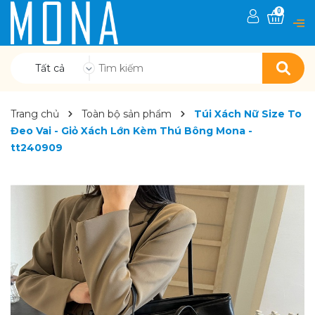
0
Tất cả
Trang chủ
Toàn bộ sản phẩm
Túi Xách Nữ Size To
Đeo Vai - Giỏ Xách Lớn Kèm Thú Bông Mona -
tt240909