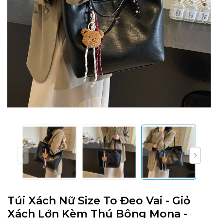
Túi Xách Nữ Size To Đeo Vai - Giỏ
Xách Lớn Kèm Thú Bông Mona -