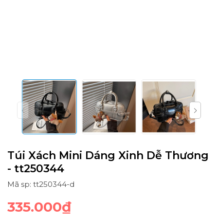
Túi Xách Mini Dáng Xinh Dễ Thương
- tt250344
Mã sp: tt250344-d
335.000₫