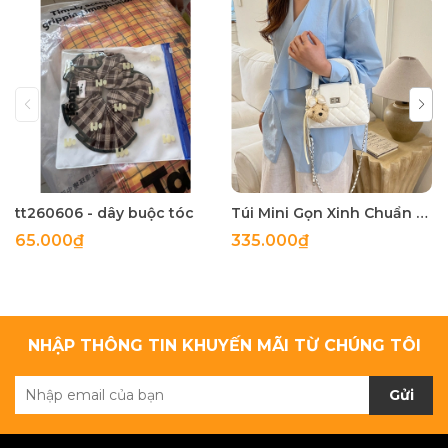
tt260606 - dây buộc tóc
Túi Mini Gọn Xinh Chuẩn Gu - tt260518
65.000₫
335.000₫
NHẬP THÔNG TIN KHUYẾN MÃI TỪ CHÚNG TÔI
Gửi