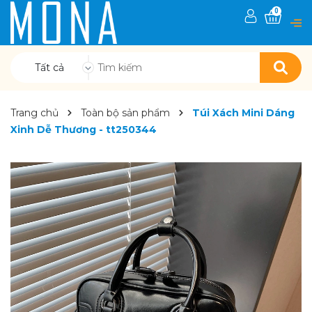
0
Tất cả
Trang chủ
Toàn bộ sản phẩm
Túi Xách Mini Dáng
Xinh Dễ Thương - tt250344