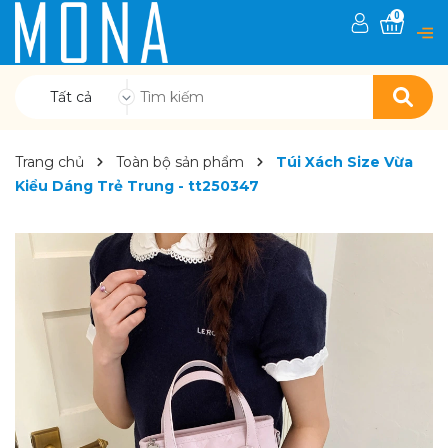
0
Tất cả
Trang chủ
Toàn bộ sản phẩm
Túi Xách Size Vừa
Kiểu Dáng Trẻ Trung - tt250347