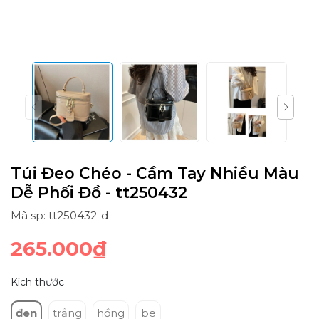
Túi Đeo Chéo - Cầm Tay Nhiều Màu
Dễ Phối Đồ - tt250432
Mã sp: tt250432-d
265.000₫
Kích thước
đen
trắng
hồng
be