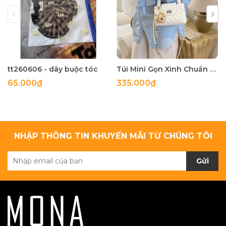
tt260606 - dây buộc tóc
Túi Mini Gọn Xinh Chuẩn Gu - tt260518
65.000₫
335.000₫
NHẬP THÔNG TIN KHUYẾN MÃI TỪ CHÚNG TÔI
Gửi