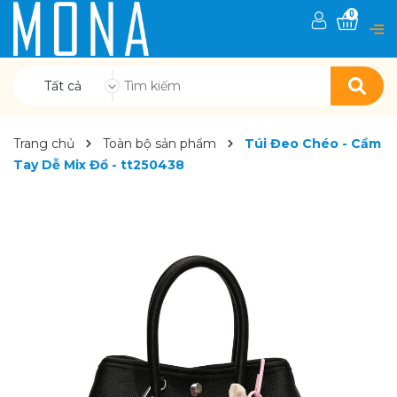
0
Tất cả
Trang chủ
Toàn bộ sản phẩm
Túi Đeo Chéo - Cầm
Tay Dễ Mix Đồ - tt250438