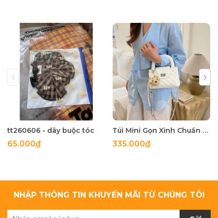
tt260606 - dây buộc tóc
Túi Mini Gọn Xinh Chuẩn Gu - tt260518
65.000₫
335.000₫
NHẬP THÔNG TIN KHUYẾN MÃI TỪ CHÚNG TÔI