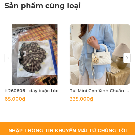
Sản phẩm cùng loại
tt260606 - dây buộc tóc
Túi Mini Gọn Xinh Chuẩn Gu - tt260518
65.000₫
335.000₫
NHẬP THÔNG TIN KHUYẾN MÃI TỪ CHÚNG TÔI