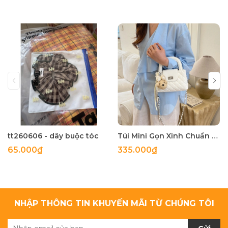
tt260606 - dây buộc tóc
Túi Mini Gọn Xinh Chuẩn Gu - tt260518
65.000₫
335.000₫
NHẬP THÔNG TIN KHUYẾN MÃI TỪ CHÚNG TÔI