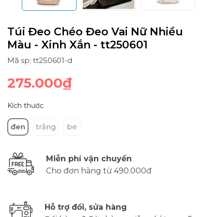
Túi Đeo Chéo Đeo Vai Nữ Nhiều
Màu - Xinh Xắn - tt250601
Mã sp: tt250601-d
275.000₫
Kích thước
đen
trắng
be
Miễn phí vận chuyển
Cho đơn hàng từ 490.000đ
Hỗ trợ đổi, sửa hàng