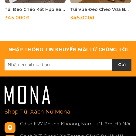
Túi Đeo Chéo Kết Hợp Balo Thời Trang - tt260509
Túi Vừa Đeo Chéo Vừa Balo Cá Tính - tt260402
345.000₫
345.000₫
NHẬP THÔNG TIN KHUYẾN MÃI TỪ CHÚNG TÔI
Gửi
Shop Túi Xách Nữ Mona
Cơ sở 1: 27 Phùng Khoang, Nam Từ Liêm, Hà Nội