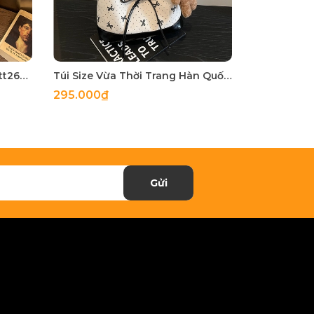
Túi Nhỏ Nhỏ Nhưng Có Võ - tt260515
Túi Size Vừa Thời Trang Hàn Quốc - tt260513
295.000₫
255.000₫
Gửi