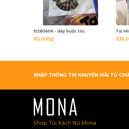
tt260606 - dây buộc tóc
65.000₫
335.
NHẬP THÔNG TIN KHUYẾN MÃI TỪ CHÚ
Shop Túi Xách Nữ Mona