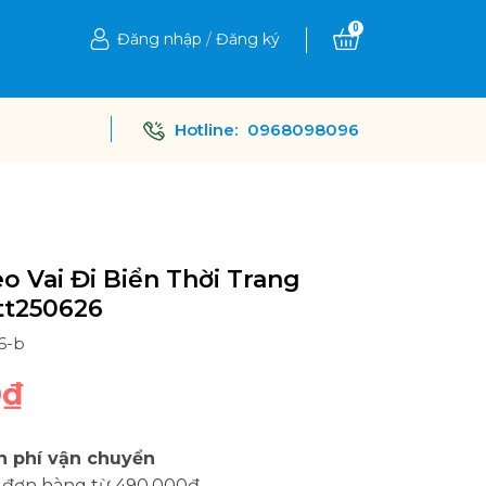
0
Đăng nhập
/
Đăng ký
Hotline:
0968098096
eo Vai Đi Biển Thời Trang
tt250626
6-b
0₫
n phí vận chuyển
 đơn hàng từ 490.000đ