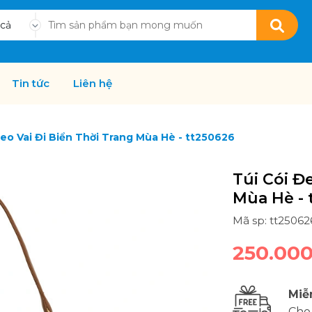
 cả
Tin tức
Liên hệ
Đeo Vai Đi Biển Thời Trang Mùa Hè - tt250626
Túi Cói Đ
Mùa Hè - 
Mã sp: tt25062
250.00
Miễ
Cho