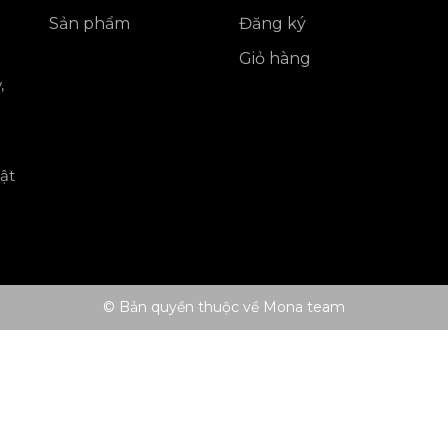
Sản phẩm
Đăng ký
Giỏ hàng
,
ật
© Bản quyền thuộc về Mona team