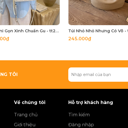
Túi Mini Gọn Xinh Chuẩn Gu - tt260518
000₫
245.000₫
NG TÔI
Về chúng tôi
Hỗ trợ khách hàng
Trang chủ
Tìm kiếm
Giới thiệu
Đăng nhập