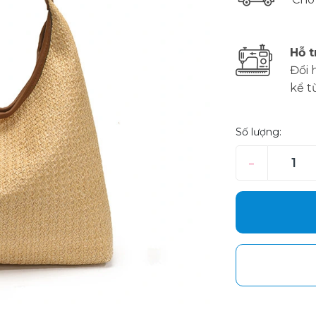
Hỗ t
Đổi 
kể t
Số lượng:
–