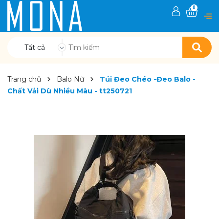
0
Tất cả
Trang chủ
Balo Nữ
Túi Đeo Chéo -Đeo Balo -
Chất Vải Dù Nhiều Màu - tt250721