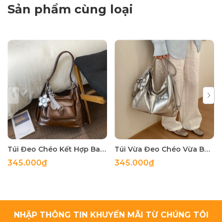
Sản phẩm cùng loại
Túi Đeo Chéo Kết Hợp Balo Thời Trang - tt260509
Túi Vừa Đeo Chéo Vừa Balo Cá Tính - tt260402
345.000₫
345.000₫
NHẬP THÔNG TIN KHUYẾN MÃI TỪ CHÚNG TÔI