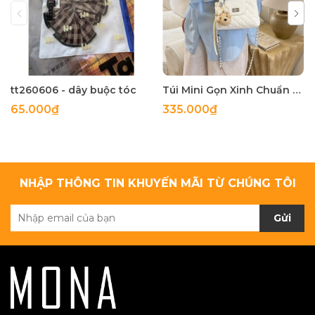
tt260606 - dây buộc tóc
Túi Mini Gọn Xinh Chuẩn Gu - tt260518
65.000₫
335.000₫
NHẬP THÔNG TIN KHUYẾN MÃI TỪ CHÚNG TÔI
Gửi