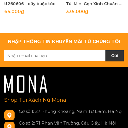
tt260606 - dây buộc tóc
Túi Mini Gọn Xinh Chuẩn Gu - tt260518
65.000₫
335.000₫
NHẬP THÔNG TIN KHUYẾN MÃI TỪ CHÚNG TÔI
Gửi
Shop Túi Xách Nữ Mona
Cơ sở 1: 27 Phùng Khoang, Nam Từ Liêm, Hà Nội
Cơ sở 2: 71 Phan Văn Trường, Cầu Giấy, Hà Nội