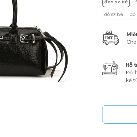
đen sz bé
đ
đỏ sz bé
đỏ 
Miễ
Cho
Hỗ t
Đổi 
kể t