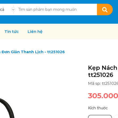
 cả
Tin tức
Liên hệ
 Đơn Giản Thanh Lịch - tt251026
Kẹp Nách 
tt251026
Mã sp: tt25102
305.00
Kích thước