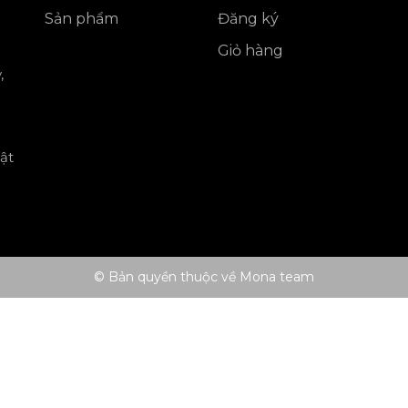
Sản phẩm
Đăng ký
Giỏ hàng
,
ật
© Bản quyền thuộc về Mona team