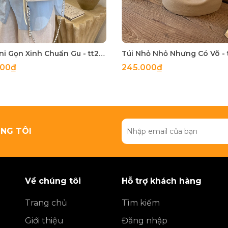
Túi Mini Gọn Xinh Chuẩn Gu - tt260518
000₫
245.000₫
NG TÔI
Về chúng tôi
Hỗ trợ khách hàng
Trang chủ
Tìm kiếm
Giới thiệu
Đăng nhập