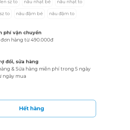
en sz to
nâu nhạt bé
nâu nhạt to
sz to
nâu đậm bé
nâu đậm to
n phí vận chuyển
 đơn hàng từ 490.000đ
rợ đổi, sửa hàng
hàng & Sửa hàng miễn phí trong 5 ngày
ừ ngày mua
Hết hàng