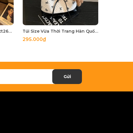
Túi Nhỏ Nhỏ Nhưng Có Võ - tt260515
Túi Size Vừa Thời Trang Hàn Quốc - tt260513
295.000₫
255.000₫
Gửi