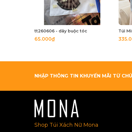
tt260606 - dây buộc tóc
65.000₫
335.
NHẬP THÔNG TIN KHUYẾN MÃI TỪ CHÚ
Shop Túi Xách Nữ Mona