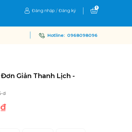
0
Đăng nhập
/
Đăng ký
Hotline:
0968098096
Đơn Giản Thanh Lịch -
6-d
0₫