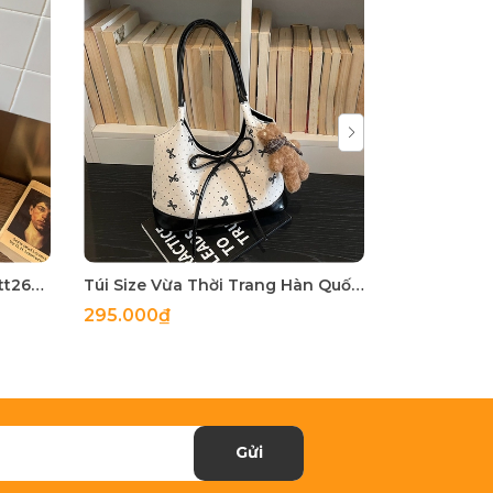
Túi Nhỏ Nhỏ Nhưng Có Võ - tt260515
Túi Size Vừa Thời Trang Hàn Quốc - tt260513
295.000₫
255.000₫
Gửi