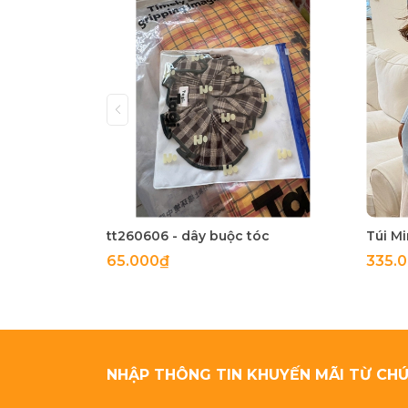
tt260606 - dây buộc tóc
65.000₫
335.
NHẬP THÔNG TIN KHUYẾN MÃI TỪ CHÚ