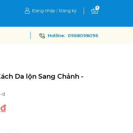
0
Đăng nhập
/
Đăng ký
Hotline:
0968098096
Xách Da lộn Sang Chảnh -
1-d
0₫