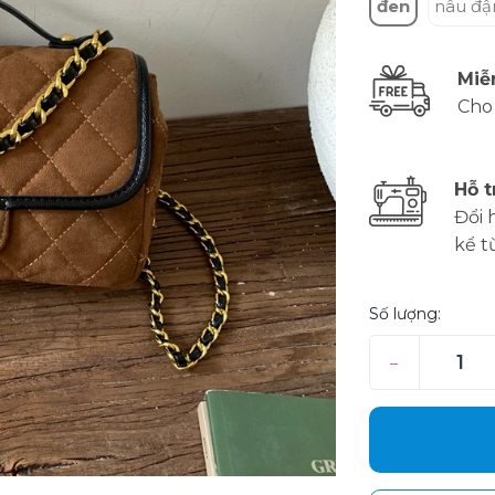
đen
nâu đ
Miễ
Cho
Hỗ t
Đổi 
kể t
Số lượng:
–