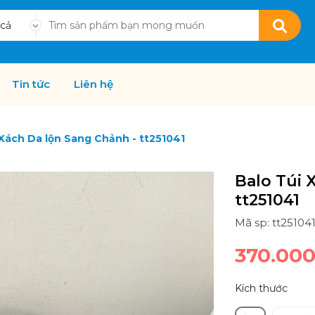
 cả
Tin tức
Liên hệ
 Xách Da lộn Sang Chảnh - tt251041
Balo Túi 
tt251041
Mã sp: tt25104
370.00
Kích thước