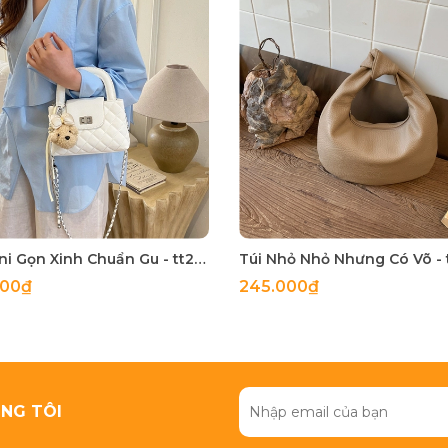
Túi Mini Gọn Xinh Chuẩn Gu - tt260518
000₫
245.000₫
NG TÔI