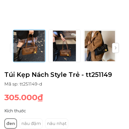
Túi Kẹp Nách Style Trẻ - tt251149
Mã sp: tt251149-d
305.000₫
Kích thước
đen
nâu đậm
nâu nhạt