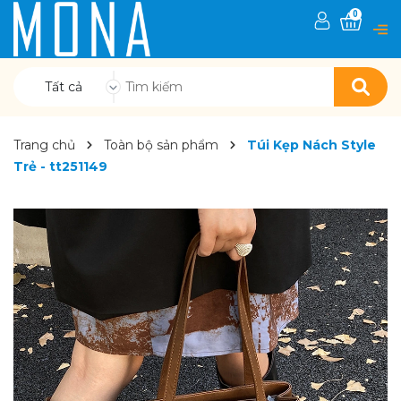
0
Tất cả
Trang chủ
Toàn bộ sản phẩm
Túi Kẹp Nách Style
Trẻ - tt251149