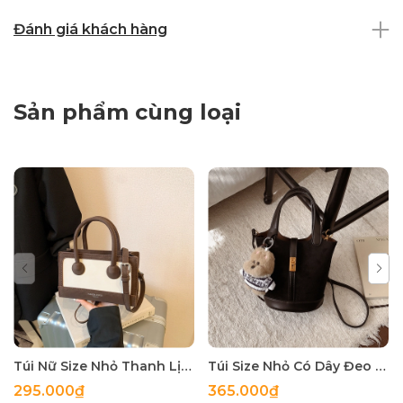
Đánh giá khách hàng
Sản phẩm cùng loại
Túi Nữ Size Nhỏ Thanh Lịch Đi Làm Đi Chơi Đều Hợp TT250884
Túi Size Nhỏ Có Dây Đeo Phù Hợp Đi Làm Đi Chơi tt250883
295.000₫
365.000₫