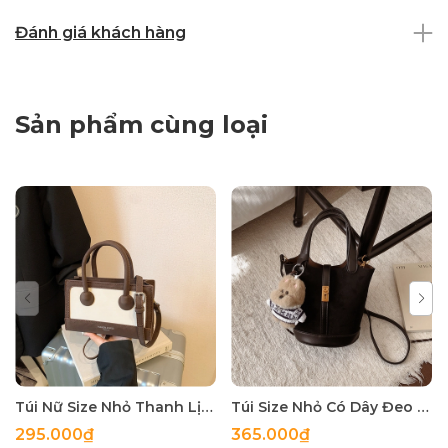
Đánh giá khách hàng
Sản phẩm cùng loại
Túi Nữ Size Nhỏ Thanh Lịch Đi Làm Đi Chơi Đều Hợp TT250884
Túi Size Nhỏ Có Dây Đeo Phù Hợp Đi Làm Đi Chơi tt250883
295.000₫
365.000₫