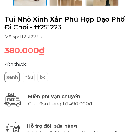
Túi Nhỏ Xinh Xắn Phù Hợp Dạo Phố
Đi Chơi - tt251223
Mã sp: tt251223-x
380.000₫
Kích thước
xanh
nâu
be
Miễn phí vận chuyển
Cho đơn hàng từ 490.000đ
Hỗ trợ đổi, sửa hàng