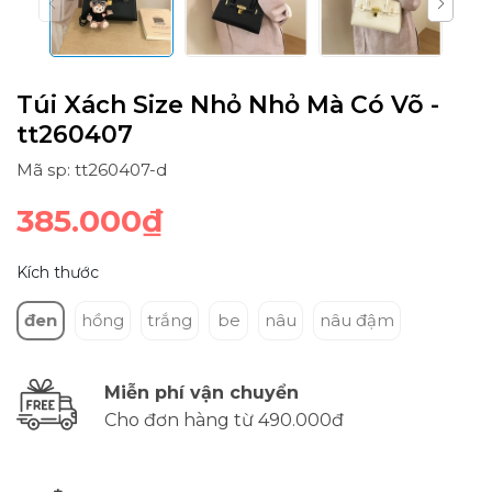
Túi Xách Size Nhỏ Nhỏ Mà Có Võ -
tt260407
Mã sp: tt260407-d
385.000₫
Kích thước
đen
hồng
trắng
be
nâu
nâu đậm
Miễn phí vận chuyển
Cho đơn hàng từ 490.000đ