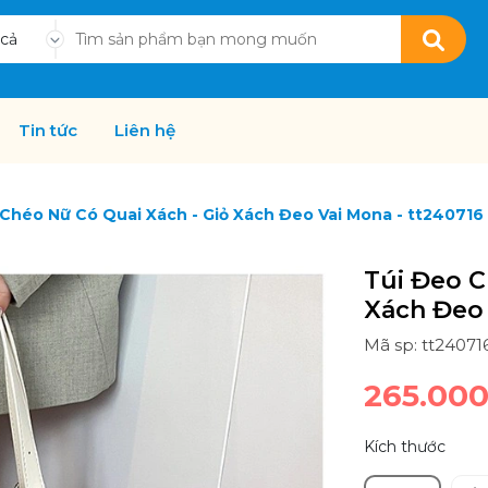
 cả
Tin tức
Liên hệ
Chéo Nữ Có Quai Xách - Giỏ Xách Đeo Vai Mona - tt240716
Túi Đeo C
Xách Đeo 
Mã sp: tt24071
265.00
Kích thước