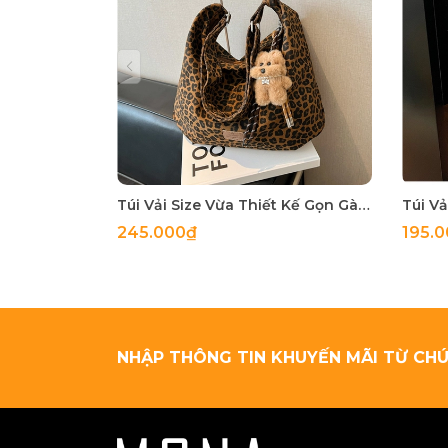
Túi Vải Size Vừa Thiết Kế Gọn Gàng Không Cồng Kềnh - tt251126
245.000₫
195.
NHẬP THÔNG TIN KHUYẾN MÃI TỪ CHÚ