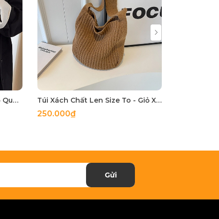
Túi Đeo Vai Chất Dạ Nữ - Giỏ Quai Xách Đeo Chéo Mona - tt231118
Túi Xách Chất Len Size To - Giỏ Xách Đeo Vai Mona - tt231011
250.000₫
255.000₫
Gửi