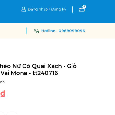
0
Đăng nhập
/
Đăng ký
Hotline:
0968098096
héo Nữ Có Quai Xách - Giỏ
Vai Mona - tt240716
6-x
0₫