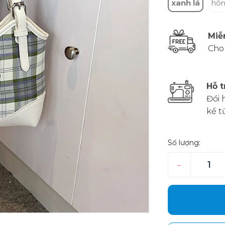
xanh lá
hồ
Miễ
Cho
Hỗ t
Đổi 
kể t
Số lượng:
–