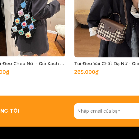
Túi Vải Đeo Chéo Nữ - Giỏ Xách Đeo Vai Mona - tt240340
000₫
265.000₫
NG TÔI