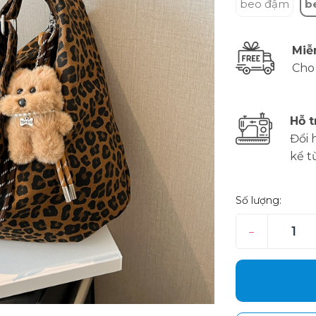
beo đậm
b
Miễ
Cho
Hỗ t
Đổi 
kể t
Số lượng:
–