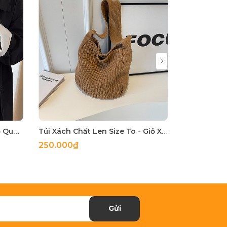
Túi Đeo Vai Chất Dạ Nữ - Giỏ Quai Xách Đeo Chéo Mona - tt231118
Túi Xách Chất Len Size To - Giỏ Xách Đeo Vai Mona - tt231011
250.000₫
255.000₫
Gửi