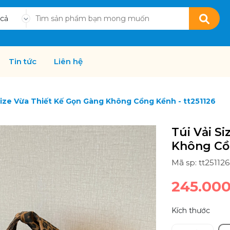
 cả
Tin tức
Liên hệ
Size Vừa Thiết Kế Gọn Gàng Không Cồng Kềnh - tt251126
Túi Vải S
Không Cồn
Mã sp: tt25112
245.00
Kích thước