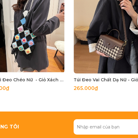
Túi Vải Đeo Chéo Nữ - Giỏ Xách Đeo Vai Mona - tt240340
000₫
265.000₫
NG TÔI