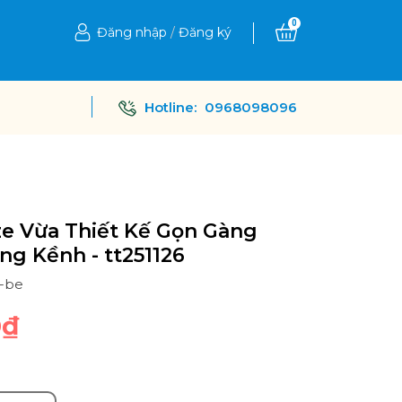
0
Đăng nhập
/
Đăng ký
Hotline:
0968098096
ize Vừa Thiết Kế Gọn Gàng
g Kềnh - tt251126
6-be
0₫